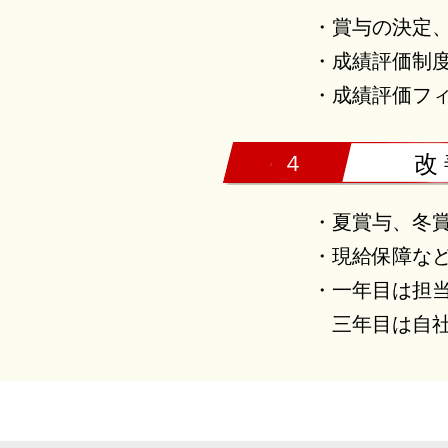
・賞与の決定
・成績評価制
・成績評価フ
４
改
・夏賞与、冬
・現給保障な
・一年目は担
三年目は自社