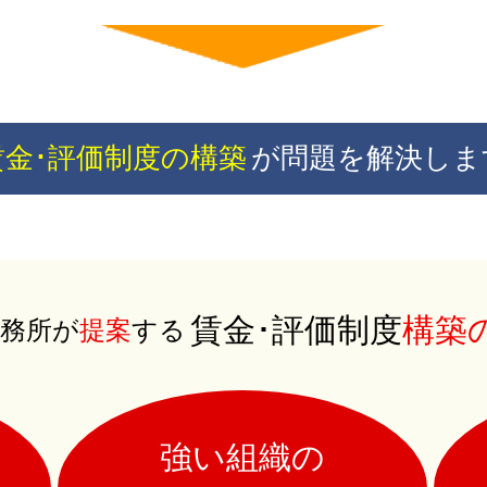
賃金･評価制度の構築
が問題を解決しま
賃金･評価制度
構築
務所が
提案
する
強い組織の