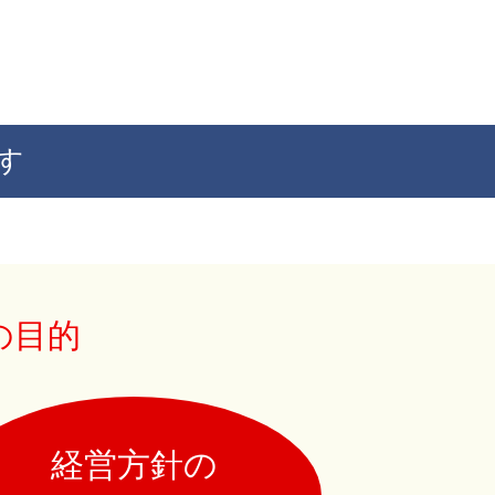
す
の目的
経営方針の