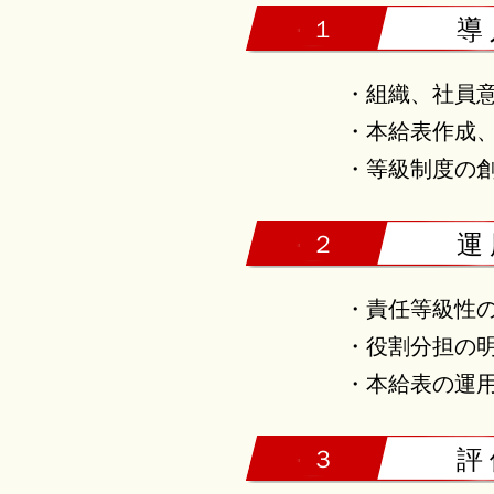
１
導
・組織、社員
・本給表作成
・等級制度の
２
運
・責任等級性の
・役割分担の明
・本給表の運
３
評