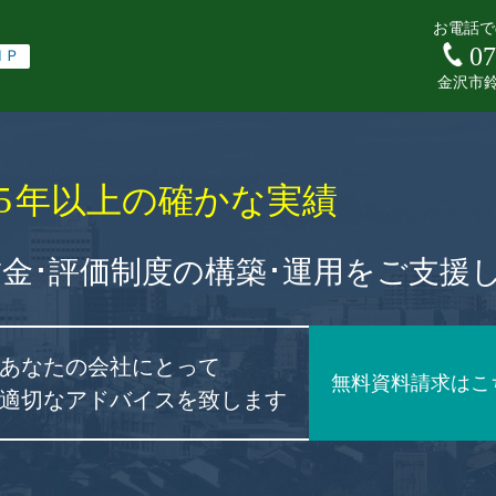
お電話で
07
ＨＰ
金沢市鈴
5
年以上の確かな実績
賃金･評価制度の構築･運用をご支援
あなたの会社にとって
無料資料請求はこ
適切なアドバイスを致します