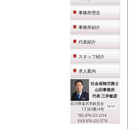
事務所理念
事務所紹介
代表紹介
スタッフ紹介
求人案内
社会保険労務士
山田事務所
代表 三井敏彦
石川県金沢市鈴見台
MAP
1丁目5番14号
TEL:076-221-2114
FAX:076-221-5774