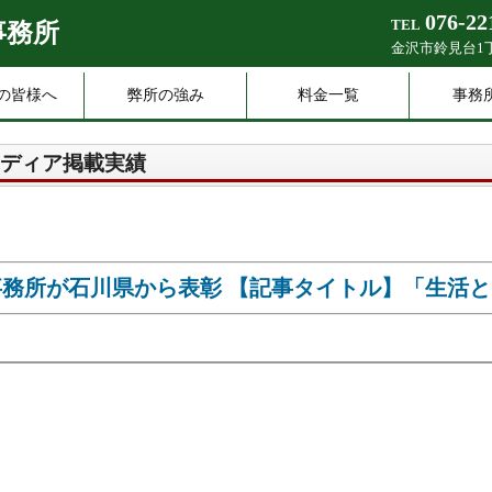
076-22
TEL
事務所
金沢市鈴見台1丁
の皆様へ
弊所の強み
料金一覧
事務
ディア掲載実績
務所が石川県から表彰 【記事タイトル】「生活と