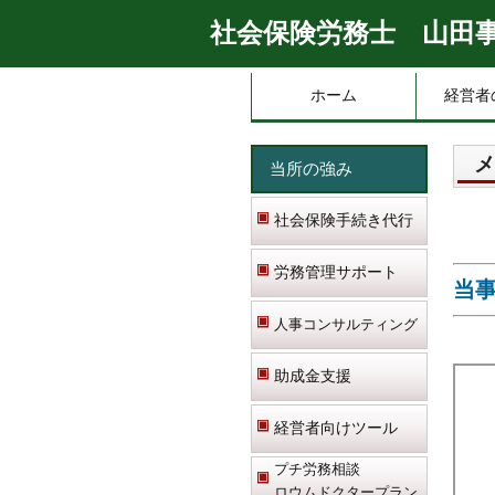
社会保険労務士 山田
ホーム
経営者
メ
当所の強み
社会保険手続き代行
労務管理サポート
当事
人事コンサルティング
助成金支援
経営者向けツール
プチ労務相談
ロウムドクタープラン